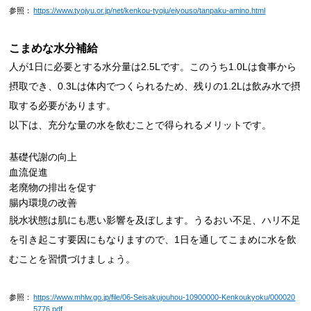
参照：
https://www.tyojyu.or.jp/net/kenkou-tyoju/eiyouso/tanpaku-amino.html
こまめな水分補給
人が1日に必要とする水分量は2.5Lです。このうち1.0Lは食事から
摂取でき、0.3Lは体内でつくられるため、残りの1.2Lは飲み水で摂
取する必要があります。
以下は、充分な量の水を飲むことで得られるメリットです。
基礎代謝の向上
血流促進
老廃物の排出を促す
腸内環境の改善
脱水状態は肌にも悪い影響を及ぼします。うるおい不足、ハリ不足
を引き起こす要因にもなりますので、1日を通してこまめに水を飲
むことを習慣づけましょう。
参照：
https://www.mhlw.go.jp/file/06-Seisakujouhou-10900000-Kenkoukyoku/000020
5776.pdf