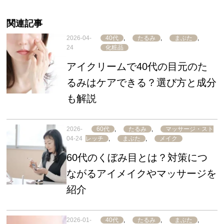
関連記事
2026-04-
40代
,
たるみ
,
まぶた
,
24
化粧品
アイクリームで40代の目元のた
るみはケアできる？選び方と成分
も解説
2026-
60代
,
たるみ
,
マッサージ・スト
04-24
レッチ
,
まぶた
,
メイク
60代のくぼみ目とは？対策につ
ながるアイメイクやマッサージを
紹介
2026-01-
40代
,
たるみ
,
まぶた
,