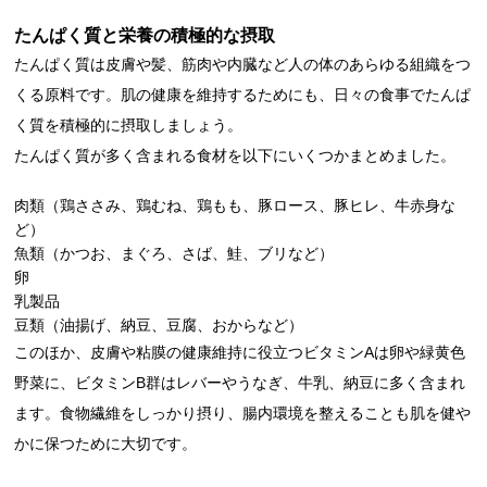
たんぱく質と栄養の積極的な摂取
たんぱく質は皮膚や髪、筋肉や内臓など人の体のあらゆる組織をつ
くる原料です。肌の健康を維持するためにも、日々の食事でたんぱ
く質を積極的に摂取しましょう。
たんぱく質が多く含まれる食材を以下にいくつかまとめました。
肉類（鶏ささみ、鶏むね、鶏もも、豚ロース、豚ヒレ、牛赤身な
ど）
魚類（かつお、まぐろ、さば、鮭、ブリなど）
卵
乳製品
豆類（油揚げ、納豆、豆腐、おからなど）
このほか、皮膚や粘膜の健康維持に役立つビタミンAは卵や緑黄色
野菜に、ビタミンB群はレバーやうなぎ、牛乳、納豆に多く含まれ
ます。食物繊維をしっかり摂り、腸内環境を整えることも肌を健や
かに保つために大切です。