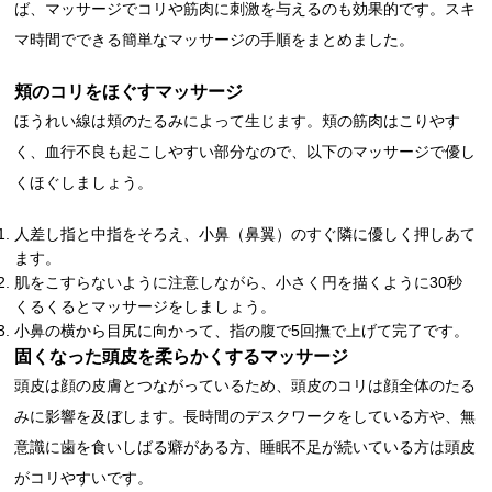
ば、マッサージでコリや筋肉に刺激を与えるのも効果的です。スキ
マ時間でできる簡単なマッサージの手順をまとめました。
頬のコリをほぐすマッサージ
ほうれい線は頬のたるみによって生じます。頬の筋肉はこりやす
く、血行不良も起こしやすい部分なので、以下のマッサージで優し
くほぐしましょう。
人差し指と中指をそろえ、小鼻（鼻翼）のすぐ隣に優しく押しあて
ます。
肌をこすらないように注意しながら、小さく円を描くように30秒
くるくるとマッサージをしましょう。
小鼻の横から目尻に向かって、指の腹で5回撫で上げて完了です。
固くなった頭皮を柔らかくするマッサージ
頭皮は顔の皮膚とつながっているため、頭皮のコリは顔全体のたる
みに影響を及ぼします。長時間のデスクワークをしている方や、無
意識に歯を食いしばる癖がある方、睡眠不足が続いている方は頭皮
がコリやすいです。