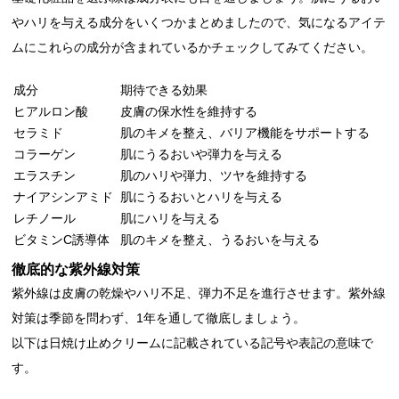
やハリを与える成分をいくつかまとめましたので、気になるアイテ
ムにこれらの成分が含まれているかチェックしてみてください。
成分
期待できる効果
ヒアルロン酸
皮膚の保水性を維持する
セラミド
肌のキメを整え、バリア機能をサポートする
コラーゲン
肌にうるおいや弾力を与える
エラスチン
肌のハリや弾力、ツヤを維持する
ナイアシンアミド
肌にうるおいとハリを与える
レチノール
肌にハリを与える
ビタミンC誘導体
肌のキメを整え、うるおいを与える
徹底的な紫外線対策
紫外線は皮膚の乾燥やハリ不足、弾力不足を進行させます。紫外線
対策は季節を問わず、1年を通して徹底しましょう。
以下は日焼け止めクリームに記載されている記号や表記の意味で
す。