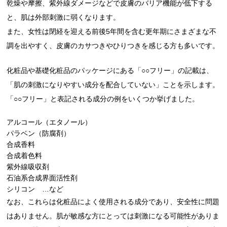
乾燥や摩擦、紫外線ダメージなどで皮膚のバリア機能が低下する
と、肌は外部刺激に弱くなります。
また、女性は閉経を迎える前後5年間を含む更年期にさまざまな不
調を出やすく、皮膚のカサつきやひりつきを感じる方も多いです。
化粧品や基礎化粧品のパッケージにある「○○フリー」の記載は、
「肌の刺激になりやすい成分を配合していない」ことを示します。
「○○フリー」と表記される成分の例をいくつか挙げました。
アルコール（エタノール）
パラベン（防腐剤）
合成香料
合成着色料
紫外線吸収剤
石油系合成界面活性剤
シリコン …など
なお、これらは化粧品によく使用される成分であり、安全性に問題
はありません。肌が敏感な方にとっては刺激になる可能性がありま