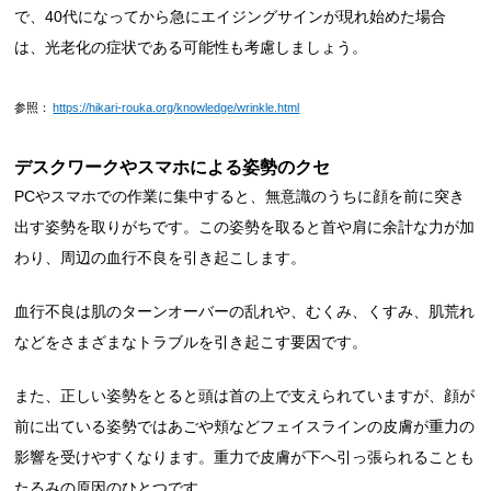
で、40代になってから急にエイジングサインが現れ始めた場合
は、光老化の症状である可能性も考慮しましょう。
参照：
https://hikari-rouka.org/knowledge/wrinkle.html
デスクワークやスマホによる姿勢のクセ
PCやスマホでの作業に集中すると、無意識のうちに顔を前に突き
出す姿勢を取りがちです。この姿勢を取ると首や肩に余計な力が加
わり、周辺の血行不良を引き起こします。
血行不良は肌のターンオーバーの乱れや、むくみ、くすみ、肌荒れ
などをさまざまなトラブルを引き起こす要因です。
また、正しい姿勢をとると頭は首の上で支えられていますが、顔が
前に出ている姿勢ではあごや頬などフェイスラインの皮膚が重力の
影響を受けやすくなります。重力で皮膚が下へ引っ張られることも
たるみの原因のひとつです。