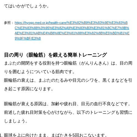
てはいかがでしょうか。
参照：
https://hyogo.med.or.jp/health-care/%E3%82%B9%E3%83%9E%E3%83%B
C%E3%83%88%3%95%E3%82%A9%E3%83%B3%E3%81%8C%E7%9B%
AE%E3%81%AB%E4%B8%8E%E3%81%88%E3%82%8B%E5%BD%B1%E
9%9F%BF/E3%8
目の周り（眼輪筋）を鍛える簡単トレーニング
まぶたの開閉をする役割を持つ眼輪筋（がんりんきん）は、目の周
りを囲むようについている筋肉です。
眼輪筋の衰えは、まぶたのたるみや目元のシワを、黒くまなどを引
き起こす原因になります。
眼輪筋が衰える原因は、加齢や疲れ目、目元の血行不良などです。
前述した疲れ目対策を心がけながら、以下のトレーニングも習慣に
しましょう。
眼球を上に向けたまま、まばたきを5回おこないます。