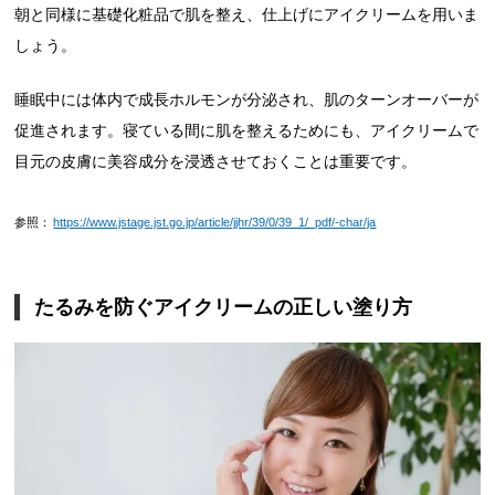
朝と同様に基礎化粧品で肌を整え、仕上げにアイクリームを用いま
しょう。
睡眠中には体内で成長ホルモンが分泌され、肌のターンオーバーが
促進されます。寝ている間に肌を整えるためにも、アイクリームで
目元の皮膚に美容成分を浸透させておくことは重要です。
参照：
https://www.jstage.jst.go.jp/article/jjhr/39/0/39_1/_pdf/-char/ja
たるみを防ぐアイクリームの正しい塗り方