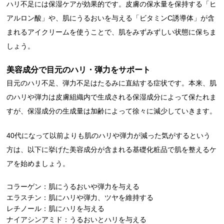
ハリ不足には保湿ケアが効果的です。皮膚の保水量を保持する「ヒ
アルロン酸」や、肌にうるおいを与える「ビタミンC誘導体」が含
まれるアイクリームを使うことで、肌をみずみずしい状態に保ちま
しょう。
美容成分で目元のハリ・弾力をサポート
目元のハリ不足、弾力不足はたるみに直結する症状です。本来、肌
のハリや弾力は皮膚組織内で生成される保湿成分によって保たれま
すが、保湿成分の生成量は加齢によって徐々に減少していきます。
40代になって以前よりも肌のハリや弾力が減った気がするという
方は、以下に挙げた美容成分が含まれる基礎化粧品で肌を整えるケ
アを始めましょう。
コラーゲン：肌にうるおいや弾力を与える
エラスチン：肌にハリや弾力、ツヤを維持する
レチノール：肌にハリを与える
ナイアシンアミド：うるおいとハリを与える