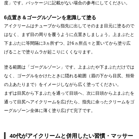
度」です。パッケージに記載がない場合の参考にしてください。
6点置き＆ゴーグルゾーンを意識して塗る
アイクリームはチューブから指先に出してそのまま目元に塗るので
はなく、まず目の周りを覆うように点置きしましょう。上まぶたと
下まぶたに等間隔に3ヵ所ずつ、計6ヵ所点々と置いてから塗り広
げることで塗りムラが起こりにくくなります。
塗る範囲は「ゴーグルゾーン」です。上まぶたや下まぶただけでは
なく、ゴーグルをかけたときに隠れる範囲（眉の下から目尻、頬骨
の上あたりまで）をイメージしながら広く塗ってください。
まずは目尻から下まぶたを通って目頭へ、次に目頭から上まぶたを
通って目尻へアイクリームを広げたら、指先に余ったクリームをゴ
ーグルゾーン全体に薄く塗り広げて完了です。
40代がアイクリームと併用したい習慣・マッサー