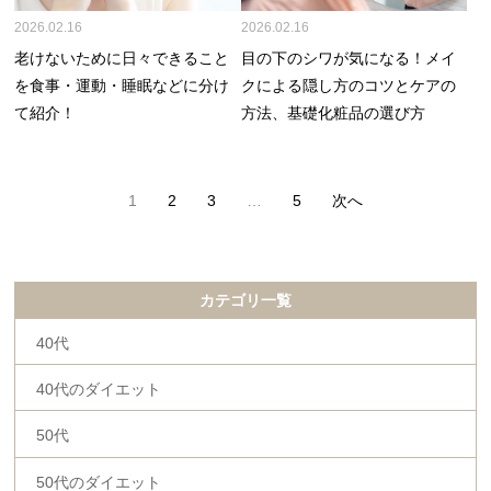
2026.02.16
2026.02.16
老けないために日々できること
目の下のシワが気になる！メイ
を食事・運動・睡眠などに分け
クによる隠し方のコツとケアの
て紹介！
方法、基礎化粧品の選び方
投
1
2
3
…
5
次へ
稿
の
ペ
ー
カテゴリ一覧
ジ
送
40代
り
40代のダイエット
50代
50代のダイエット