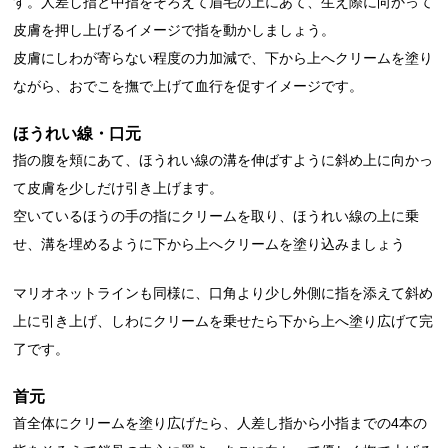
す。人差し指と中指をそろえて眉毛の上にあて、生え際に向かって
皮膚を押し上げるイメージで指を動かしましょう。
皮膚にしわが寄らない程度の力加減で、下から上へクリームを塗り
ながら、おでこを撫で上げて血行を促すイメージです。
ほうれい線・口元
指の腹を頬にあて、ほうれい線の溝を伸ばすように斜め上に向かっ
て皮膚を少しだけ引き上げます。
空いているほうの手の指にクリームを取り、ほうれい線の上に乗
せ、溝を埋めるように下から上へクリームを塗り込みましょう
マリオネットラインも同様に、口角より少し外側に指を添えて斜め
上に引き上げ、しわにクリームを乗せたら下から上へ塗り広げて完
了です。
首元
首全体にクリームを塗り広げたら、人差し指から小指までの4本の