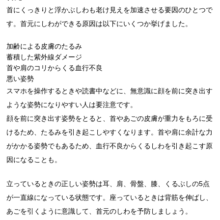
首にくっきりと浮かぶしわも老け見えを加速させる要因のひとつで
す。首元にしわができる原因は以下にいくつか挙げました。
加齢による皮膚のたるみ
蓄積した紫外線ダメージ
首や肩のコリからくる血行不良
悪い姿勢
スマホを操作するときや読書中などに、無意識に顔を前に突き出す
ような姿勢になりやすい人は要注意です。
顔を前に突き出す姿勢をとると、首やあごの皮膚が重力をもろに受
けるため、たるみを引き起こしやすくなります。首や肩に余計な力
がかかる姿勢でもあるため、血行不良からくるしわを引き起こす原
因になることも。
立っているときの正しい姿勢は耳、肩、骨盤、膝、くるぶしの5点
が一直線になっている状態です。座っているときは背筋を伸ばし、
あごを引くように意識して、首元のしわを予防しましょう。