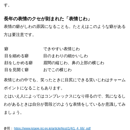
す。
長年の表情のクセが刻まれた「表情じわ」
表情の癖がしわの原因になることも。たとえはこのような癖がある
方は要注意です。
癖
できやすい表情じわ
目を細める癖
目のまわりの細かいしわ
顔をしかめる癖
眉間の縦じわ、鼻の上部の横じわ
目を見開く癖
おでこの横じわ
表情じわの中でも、笑ったときに目尻にできる笑いじわはチャーム
ポイントになることもあります。
とはいえ人によってはコンプレックスになり得るので、気になるし
わがあるときは自分が普段どのような表情をしているか意識してみ
ましょう。
参照：
https://www.jstage.jst.go.jp/article/tjsst/1/4/1_4_66/_pdf