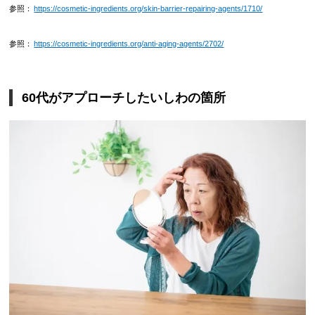
参照：
https://cosmetic-ingredients.org/skin-barrier-repairing-agents/1710/
参照：
https://cosmetic-ingredients.org/anti-aging-agents/2702/
60代がアプローチしたいしわの箇所