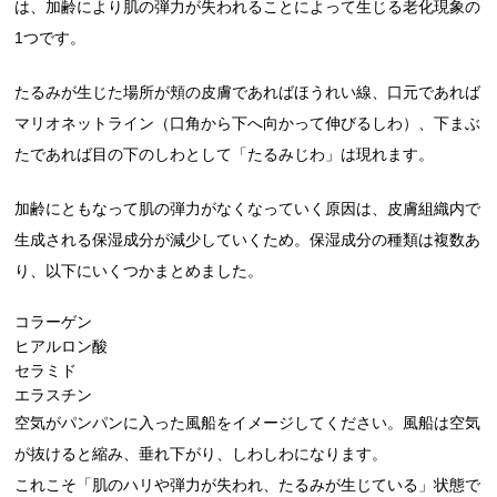
は、加齢により肌の弾力が失われることによって生じる老化現象の
1つです。
たるみが生じた場所が頬の皮膚であればほうれい線、口元であれば
マリオネットライン（口角から下へ向かって伸びるしわ）、下まぶ
たであれば目の下のしわとして「たるみじわ」は現れます。
加齢にともなって肌の弾力がなくなっていく原因は、皮膚組織内で
生成される保湿成分が減少していくため。保湿成分の種類は複数あ
り、以下にいくつかまとめました。
コラーゲン
ヒアルロン酸
セラミド
エラスチン
空気がパンパンに入った風船をイメージしてください。風船は空気
が抜けると縮み、垂れ下がり、しわしわになります。
これこそ「肌のハリや弾力が失われ、たるみが生じている」状態で