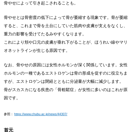
骨やせによって引き起こされることも。
骨やせとは骨密度の低下によって骨が萎縮する現象です。骨が萎縮
すると、これまで骨を土台にしていた筋肉や皮膚が支えをなくし、
重力の影響を受けてたるみやすくなります。
これにより頬や口元の皮膚が垂れ下がることが、ほうれい線やマリ
オネットラインが生じる原因です。
なお、骨やせの原因には女性ホルモンが深く関係しています。女性
ホルモンの一種であるエストロゲンは骨の形成を促すのに役立ちま
すが、エストロゲンは閉経とともに分泌量が大幅に減少します。
骨がスカスカになる疾患の「骨粗鬆症」が女性に多いのはこれが原
因です。
参照：
https://www.chubu.ac.jp/news/44307/
首元