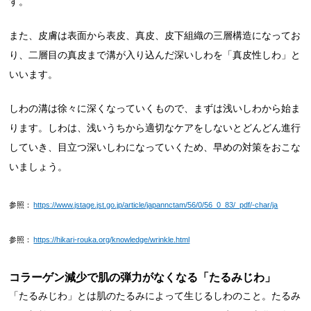
す。
また、皮膚は表面から表皮、真皮、皮下組織の三層構造になってお
り、二層目の真皮まで溝が入り込んだ深いしわを「真皮性しわ」と
いいます。
しわの溝は徐々に深くなっていくもので、まずは浅いしわから始ま
ります。しわは、浅いうちから適切なケアをしないとどんどん進行
していき、目立つ深いしわになっていくため、早めの対策をおこな
いましょう。
参照：
https://www.jstage.jst.go.jp/article/japannctam/56/0/56_0_83/_pdf/-char/ja
参照：
https://hikari-rouka.org/knowledge/wrinkle.html
コラーゲン減少で肌の弾力がなくなる「たるみじわ」
「たるみじわ」とは肌のたるみによって生じるしわのこと。たるみ