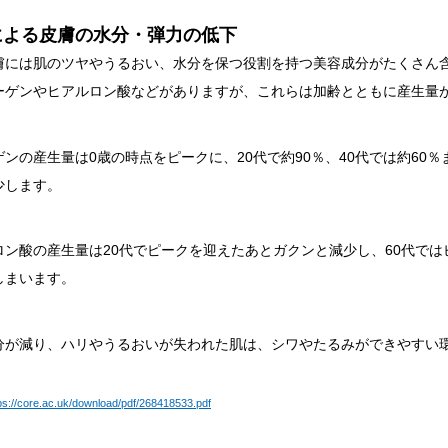
による皮膚の水分・弾力の低下
膚には肌のツヤやうるおい、水分を保つ役割を持つ美容成分がたくさん
ーゲンやヒアルロン酸などがありますが、これらは加齢とともに産生量
ンの産生量は0歳の時点をピークに、20代で約90％、40代では約60％
少します。
ロン酸の産生量は20代でピークを迎えたあとガクンと減少し、60代で
しまいます。
分が減り、ハリやうるおいが失われた肌は、シワやたるみができやすい
ps://core.ac.uk/download/pdf/268418533.pdf