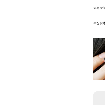
スキマ
※なお