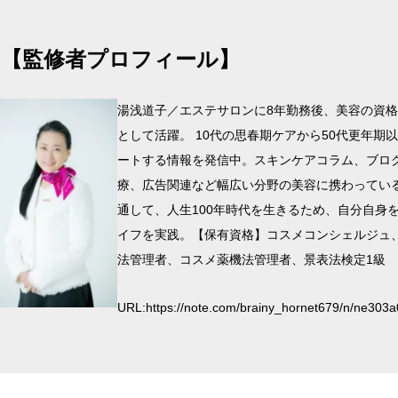
【監修者プロフィール】
湯浅道子／エステサロンに8年勤務後、美容の資格
として活躍。 10代の思春期ケアから50代更年期
ートする情報を発信中。スキンケアコラム、ブロ
療、広告関連など幅広い分野の美容に携わってい
通して、人生100年時代を生きるため、自分自身
イフを実践。【保有資格】コスメコンシェルジュ
法管理者、コスメ薬機法管理者、景表法検定1級
URL:
https://note.com/brainy_hornet679/n/ne303