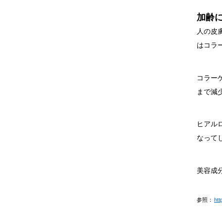
加齢
人の皮
はコラ
コラーゲ
まで減
ヒアル
なって
美容成
参照：
htt