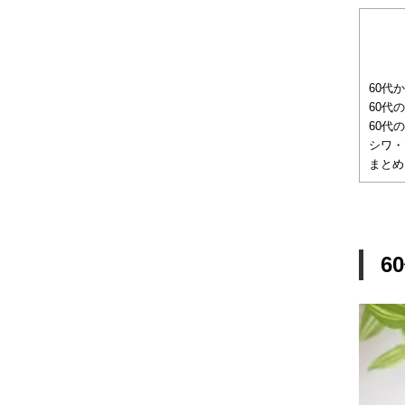
60代
60代
60代
シワ・
まとめ
6