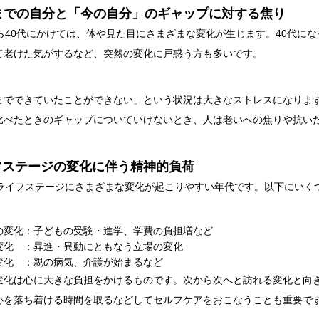
代までの自分と「今の自分」のギャップに対する焦り
から40代にかけては、体や見た目にさまざまな変化が生じます。40代に
て老けた気がするなど、突然の変化に戸惑う方も多いです。
までできていたことができない」という状況は大きなストレスになりま
比べたときのギャップについていけないとき、人は老いへの焦りや抗い
フステージの変化に伴う精神的負荷
はライフステージにさまざまな変化が起こりやすい年代です。以下にいく
の変化：子どもの受験・進学、学費の負担増など
変化 ：昇進・異動にともなう立場の変化
変化 ：親の病気、介護が始まるなど
変化は心に大きな負担をかけるものです。次から次へと訪れる変化と向
心を落ち着ける時間を取るなどしてセルフケアをおこなうことも重要で