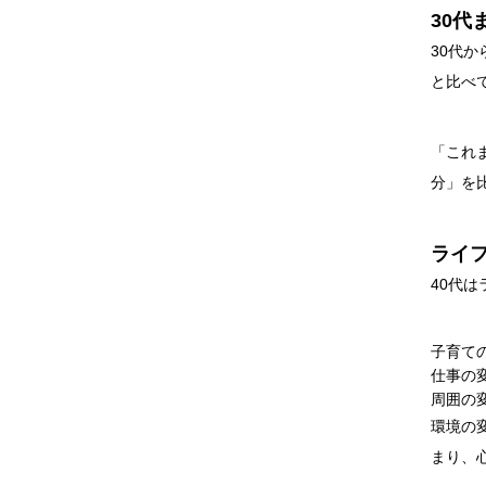
30
30代
と比べ
「これ
分」を
ライ
40代
子育て
仕事の
周囲の
環境の
まり、