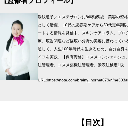
【監修者プロフィール】
湯浅道子／エステサロンに8年勤務後、美容の資格
として活躍。 10代の思春期ケアから50代更年期
ートする情報を発信中。スキンケアコラム、ブロ
療、広告関連など幅広い分野の美容に携わってい
通して、人生100年時代を生きるため、自分自身
イフを実践。【保有資格】コスメコンシェルジュ
法管理者、コスメ薬機法管理者、景表法検定1級
URL:
https://note.com/brainy_hornet679/n/ne303
【目次】