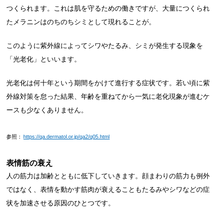
つくられます。これは肌を守るための働きですが、大量につくられ
たメラニンはのちのちシミとして現れることが。
このように紫外線によってシワやたるみ、シミが発生する現象を
「光老化」といいます。
光老化は何十年という期間をかけて進行する症状です。若い頃に紫
外線対策を怠った結果、年齢を重ねてから一気に老化現象が進むケ
ースも少なくありません。
参照：
https://qa.dermatol.or.jp/qa2/q05.html
表情筋の衰え
人の筋力は加齢とともに低下していきます。顔まわりの筋力も例外
ではなく、表情を動かす筋肉が衰えることもたるみやシワなどの症
状を加速させる原因のひとつです。