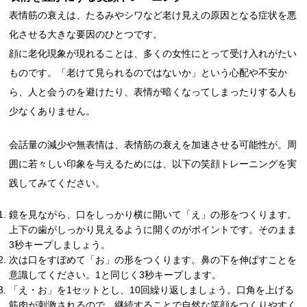
表情筋の衰えは、たるみやシワなど老け見えの原因となる症状を悪
化させる大きな要因のひとつです。
顔に老化現象が現れることは、多くの女性にとって受け入れがたい
ものです。「老けて見られるのではないか」という心配や不安か
ら、人と会うのを避けたり、表情が暗くなってしまったりする人も
少なくありません。
会話量の減少や無表情は、表情筋の衰えを加速させる可能性が。周
囲に若々しい印象を与えるためには、以下の笑顔トレーニングを実
践してみてください。
鏡を見ながら、口をしっかり横に開いて「え」の形をつくります。
上下の歯がしっかり見えるように開くのがポイントです。そのまま
3秒キープしましょう。
次は口をすぼめて「お」の形をつくります。鼻の下を伸ばすことを
意識してください。1と同じく3秒キープします。
「え・お」を1セットとし、10回繰り返しましょう。口角を上げる
筋肉が刺激されるので、継続することで自然な笑顔をつくりやすく