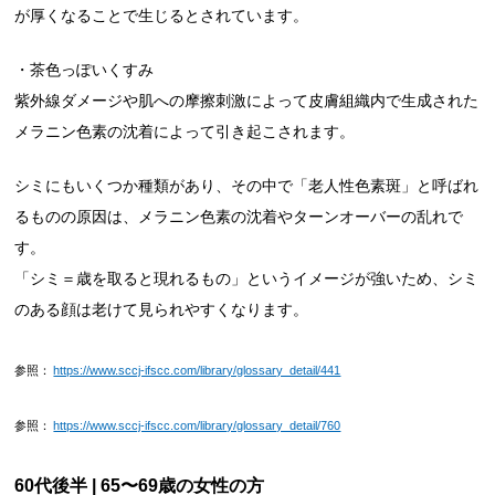
が厚くなることで生じるとされています。
・茶色っぽいくすみ
紫外線ダメージや肌への摩擦刺激によって皮膚組織内で生成された
メラニン色素の沈着によって引き起こされます。
シミにもいくつか種類があり、その中で「老人性色素斑」と呼ばれ
るものの原因は、メラニン色素の沈着やターンオーバーの乱れで
す。
「シミ＝歳を取ると現れるもの」というイメージが強いため、シミ
のある顔は老けて見られやすくなります。
参照：
https://www.sccj-ifscc.com/library/glossary_detail/441
参照：
https://www.sccj-ifscc.com/library/glossary_detail/760
60代後半 | 65〜69歳の女性の方