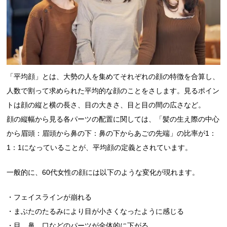
「平均顔」とは、大勢の人を集めてそれぞれの顔の特徴を合算し、
人数で割って求められた平均的な顔のことをさします。見るポイン
トは顔の縦と横の長さ、目の大きさ、目と目の間の広さなど。
顔の縦幅から見る各パーツの配置に関しては、「髪の生え際の中心
から眉頭：眉頭から鼻の下：鼻の下からあごの先端」の比率が1：
1：1になっていることが、平均顔の定義とされています。
一般的に、60代女性の顔には以下のような変化が現れます。
・フェイスラインが崩れる
・まぶたのたるみにより目が小さくなったように感じる
・目、鼻、口などのパーツが全体的に下がる