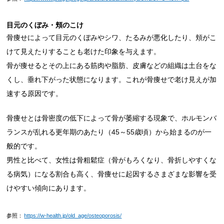
目元のくぼみ・頬のこけ
骨痩せによって目元のくぼみやシワ、たるみが悪化したり、頬がこ
けて見えたりすることも老けた印象を与えます。
骨が痩せるとその上にある筋肉や脂肪、皮膚などの組織は土台をな
くし、垂れ下がった状態になります。これが骨痩せで老け見えが加
速する原因です。
骨痩せとは骨密度の低下によって骨が萎縮する現象で、ホルモンバ
ランスが乱れる更年期のあたり（45～55歳頃）から始まるのが一
般的です。
男性と比べて、女性は骨粗鬆症（骨がもろくなり、骨折しやすくな
る病気）になる割合も高く、骨痩せに起因するさまざまな影響を受
けやすい傾向にあります。
参照：
https://w-health.jp/old_age/osteoporosis/