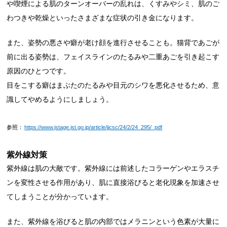
や喫煙による肌のターンオーバーの乱れは、くすみやシミ、肌のご
わつきや乾燥といったさまざまな症状の引き金になります。
また、姿勢の悪さや癖が老け顔を進行させることも。猫背であごが
前に出る姿勢は、フェイスラインのたるみや二重あごを引き起こす
原因のひとつです。
目をこする癖はまぶたのたるみや目元のシワを悪化させるため、意
識してやめるようにしましょう。
参照：
https://www.jstage.jst.go.jp/article/jjcsc/24/2/24_295/_pdf
紫外線対策
紫外線は肌の大敵です。紫外線には前述したコラーゲンやエラスチ
ンを変性させる作用があり、肌に直接浴びると老化現象を加速させ
てしまうことが分かっています。
また、紫外線を浴びると肌の内部ではメラニンという色素が大量に