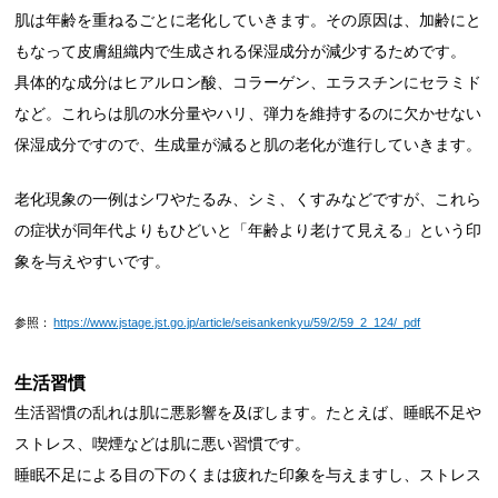
肌は年齢を重ねるごとに老化していきます。その原因は、加齢にと
もなって皮膚組織内で生成される保湿成分が減少するためです。
具体的な成分はヒアルロン酸、コラーゲン、エラスチンにセラミド
など。これらは肌の水分量やハリ、弾力を維持するのに欠かせない
保湿成分ですので、生成量が減ると肌の老化が進行していきます。
老化現象の一例はシワやたるみ、シミ、くすみなどですが、これら
の症状が同年代よりもひどいと「年齢より老けて見える」という印
象を与えやすいです。
参照：
https://www.jstage.jst.go.jp/article/seisankenkyu/59/2/59_2_124/_pdf
生活習慣
生活習慣の乱れは肌に悪影響を及ぼします。たとえば、睡眠不足や
ストレス、喫煙などは肌に悪い習慣です。
睡眠不足による目の下のくまは疲れた印象を与えますし、ストレス