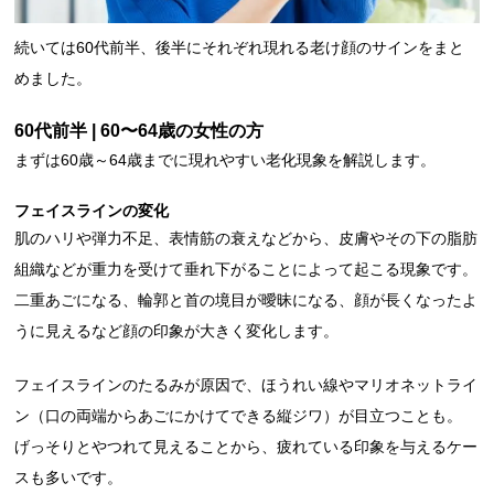
続いては60代前半、後半にそれぞれ現れる老け顔のサインをまと
めました。
60代前半 | 60〜64歳の女性の方
まずは60歳～64歳までに現れやすい老化現象を解説します。
フェイスラインの変化
肌のハリや弾力不足、表情筋の衰えなどから、皮膚やその下の脂肪
組織などが重力を受けて垂れ下がることによって起こる現象です。
二重あごになる、輪郭と首の境目が曖昧になる、顔が長くなったよ
うに見えるなど顔の印象が大きく変化します。
フェイスラインのたるみが原因で、ほうれい線やマリオネットライ
ン（口の両端からあごにかけてできる縦ジワ）が目立つことも。
げっそりとやつれて見えることから、疲れている印象を与えるケー
スも多いです。