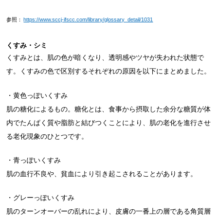
参照：
https://www.sccj-ifscc.com/library/glossary_detail/1031
くすみ・シミ
くすみとは、肌の色が暗くなり、透明感やツヤが失われた状態で
す。くすみの色で区別するそれぞれの原因を以下にまとめました。
・黄色っぽいくすみ
肌の糖化によるもの。糖化とは、食事から摂取した余分な糖質が体
内でたんぱく質や脂肪と結びつくことにより、肌の老化を進行させ
る老化現象のひとつです。
・青っぽいくすみ
肌の血行不良や、貧血により引き起こされることがあります。
・グレーっぽいくすみ
肌のターンオーバーの乱れにより、皮膚の一番上の層である角質層