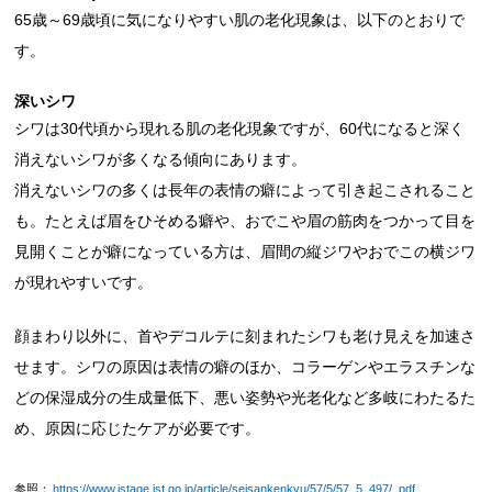
65歳～69歳頃に気になりやすい肌の老化現象は、以下のとおりで
す。
深いシワ
シワは30代頃から現れる肌の老化現象ですが、60代になると深く
消えないシワが多くなる傾向にあります。
消えないシワの多くは長年の表情の癖によって引き起こされること
も。たとえば眉をひそめる癖や、おでこや眉の筋肉をつかって目を
見開くことが癖になっている方は、眉間の縦ジワやおでこの横ジワ
が現れやすいです。
顔まわり以外に、首やデコルテに刻まれたシワも老け見えを加速さ
せます。シワの原因は表情の癖のほか、コラーゲンやエラスチンな
どの保湿成分の生成量低下、悪い姿勢や光老化など多岐にわたるた
め、原因に応じたケアが必要です。
参照：
https://www.jstage.jst.go.jp/article/seisankenkyu/57/5/57_5_497/_pdf