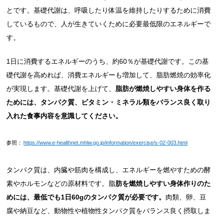
とです。基礎代謝は、呼吸したり体温を維持したりするために消費
しているもので、人が生きていくために必要最低限のエネルギーで
す。
1日に消費するエネルギーのうち、約60％が基礎代謝です。この基
礎代謝を高めれば、消費エネルギーも増加して、脂肪燃焼の効率化
が実現します。基礎代謝を上げて、
脂肪が燃焼しやすい身体を作る
ためには、タンパク質、ビタミン・ミネラル類をバランス良く取り
入れた食事内容を意識してください。
参照：
https://www.e-healthnet.mhlw.go.jp/information/exercise/s-02-003.html
タンパク質は、内臓や筋肉を構成し、エネルギーを燃やすための酵
素やホルモンなどの原材料です。脂
肪を燃焼しやすい身体作りのた
めには、最低でも1日60gのタンパク質が必要です。
肉類、卵、豆
腐や納豆など、動物性や植物性タンパク質をバランス良く摂取しま