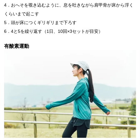
4．おへそを覗き込むように、息を吐きながら肩甲骨が床から浮く
くらいまで起こす
5．頭が床につくギリギリまで下ろす
6．4と5を繰り返す（1日、10回×3セットが目安）
有酸素運動