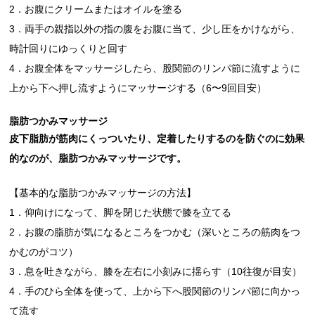
2．お腹にクリームまたはオイルを塗る
3．両手の親指以外の指の腹をお腹に当て、少し圧をかけながら、
時計回りにゆっくりと回す
4．お腹全体をマッサージしたら、股関節のリンパ節に流すように
上から下へ押し流すようにマッサージする（6〜9回目安）
脂肪つかみマッサージ
皮下脂肪が筋肉にくっついたり、定着したりするのを防ぐのに効果
的なのが、脂肪つかみマッサージです。
【基本的な脂肪つかみマッサージの方法】
1．仰向けになって、脚を閉じた状態で膝を立てる
2．お腹の脂肪が気になるところをつかむ（深いところの筋肉をつ
かむのがコツ）
3．息を吐きながら、膝を左右に小刻みに揺らす（10往復が目安）
4．手のひら全体を使って、上から下へ股関節のリンパ節に向かっ
て流す