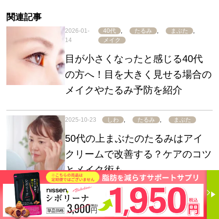
関連記事
2026-01-
40代
,
たるみ
,
まぶた
,
14
メイク
目が小さくなったと感じる40代
の方へ！目を大きく見せる場合の
メイクやたるみ予防を紹介
2025-10-23
しわ
,
たるみ
,
まぶた
50代の上まぶたのたるみはアイ
クリームで改善する？ケアのコツ
とメイク術も