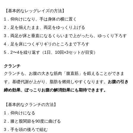
【基本的なレッグレイズの方法】
1．仰向けになり、手は身体の横に置く
2．足を揃えたまま、両足をゆっくり上げる
3．両足が床と垂直になるくらいまで上がったら、ゆっくり下ろす
4．足を床につくギリギリのところまで下ろす
5．2〜4を繰り返す（1日、10回×3セットが目安）
クランチ
クランチも、お腹の大きな筋肉「腹直筋」を鍛えることができま
す。基礎代謝が上がり、脂肪を燃焼しやすくなります。
お腹の引き
締め効果、ぽっこりお腹の解消効果にも期待できます。
【基本的なクランチの方法】
1．仰向けになる
2．膝と股関節を90度に曲げる
3．手を頭の後ろで組む