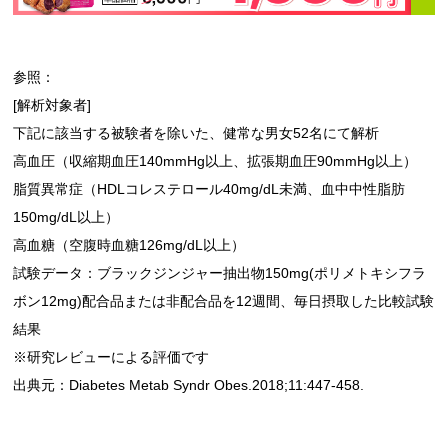
参照：
[解析対象者]
下記に該当する被験者を除いた、健常な男女52名にて解析
高血圧（収縮期血圧140mmHg以上、拡張期血圧90mmHg以上）
脂質異常症（HDLコレステロール40mg/dL未満、血中中性脂肪
150mg/dL以上）
高血糖（空腹時血糖126mg/dL以上）
試験データ：ブラックジンジャー抽出物150mg(ポリメトキシフラ
ボン12mg)配合品または非配合品を12週間、毎日摂取した比較試験
結果
※研究レビューによる評価です
出典元：Diabetes Metab Syndr Obes.2018;11:447-458.