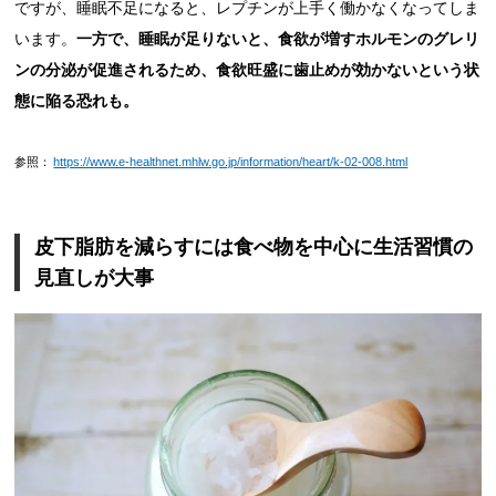
ですが、睡眠不足になると、レプチンが上手く働かなくなってしま
います。
一方で、睡眠が足りないと、食欲が増すホルモンのグレリ
ンの分泌が促進されるため、食欲旺盛に歯止めが効かないという状
態に陥る恐れも。
参照：
https://www.e-healthnet.mhlw.go.jp/information/heart/k-02-008.html
皮下脂肪を減らすには食べ物を中心に生活習慣の
見直しが大事