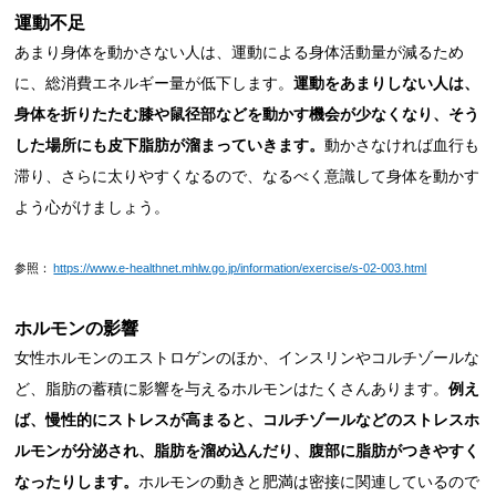
運動不足
あまり身体を動かさない人は、運動による身体活動量が減るため
に、総消費エネルギー量が低下します。
運動をあまりしない人は、
身体を折りたたむ膝や鼠径部などを動かす機会が少なくなり、そう
した場所にも皮下脂肪が溜まっていきます。
動かさなければ血行も
滞り、さらに太りやすくなるので、なるべく意識して身体を動かす
よう心がけましょう。
参照：
https://www.e-healthnet.mhlw.go.jp/information/exercise/s-02-003.html
ホルモンの影響
女性ホルモンのエストロゲンのほか、インスリンやコルチゾールな
ど、脂肪の蓄積に影響を与えるホルモンはたくさんあります。
例え
ば、慢性的にストレスが高まると、コルチゾールなどのストレスホ
ルモンが分泌され、脂肪を溜め込んだり、腹部に脂肪がつきやすく
なったりします。
ホルモンの動きと肥満は密接に関連しているので