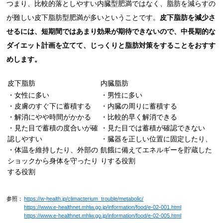
つまり、比較的落としやすい内臓型肥満ではなく、脂肪を減らすの
が難しい皮下脂肪型肥満が多いということです。
皮下脂肪を減少さ
せるには、短期間ではあまり効果が期待できないので、中長期的な
ダイエット計画を立てて、じっくりと脂肪対策をすることをおすす
めします。
皮下脂肪
内臓脂肪
・女性に多い
・男性に多い
・皮膚のすぐ下に蓄積する
・内臓の周りに蓄積する
・解消にやや時間がかかる
・比較的早く解消できる
・見た目で蓄積の度合いが確
・見た目では蓄積が確認できない
認しやすい
・臓器を正しい位置に固定したり、
・体温を維持したり、外部の
飢餓に備えてエネルギーを貯蔵した
ショックから身体を守ったり
りする役割
する役割
参照：
https://w-health.jp/climacterium_trouble/metabolic/
https://www.e-healthnet.mhlw.go.jp/information/food/e-02-001.html
https://www.e-healthnet.mhlw.go.jp/information/food/e-02-005.html