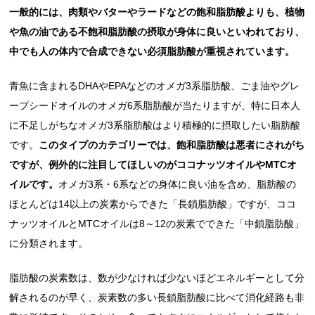
一般的には、肉類やバターやラードなどの飽和脂肪酸よりも、植物
や魚の油である不飽和脂肪酸の摂取が身体に良いといわれており、
中でも人の体内で合成できない必須脂肪酸が重視されています。
青魚に含まれるDHAやEPAなどのオメガ3系脂肪酸、ごま油やグレ
ープシードオイルのオメガ6系脂肪酸が当たりますが、特に日本人
に不足しがちなオメガ3系脂肪酸はより積極的に摂取したい脂肪酸
です。
このタイプのカテゴリーでは、飽和脂肪酸は悪者にされがち
ですが、例外的に注目してほしいのがココナッツオイルやMTCオ
イルです。
オメガ3系・6系などの身体に良い油を含め、脂肪酸の
ほとんどは14以上の炭素からできた「長鎖脂肪酸」ですが、ココ
ナッツオイルとMTCオイルは8～12の炭素でできた「中鎖脂肪酸」
に分類されます。
脂肪酸の炭素数は、数が少なければ少ないほどエネルギーとして分
解されるのが早く、炭素数の多い長鎖脂肪酸に比べて消化経路も非