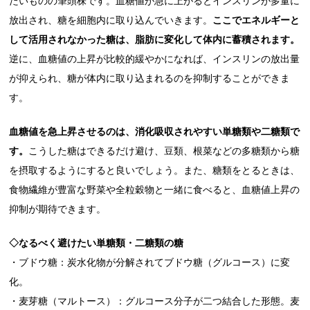
たいものの筆頭株です。血糖値が急に上がるとインスリンが多量に
放出され、糖を細胞内に取り込んでいきます。
ここでエネルギーと
して活用されなかった糖は、脂肪に変化して体内に蓄積されます。
逆に、血糖値の上昇が比較的緩やかになれば、インスリンの放出量
が抑えられ、糖が体内に取り込まれるのを抑制することができま
す。
血糖値を急上昇させるのは、消化吸収されやすい単糖類や二糖類で
す。
こうした糖はできるだけ避け、豆類、根菜などの多糖類から糖
を摂取するようにすると良いでしょう。また、糖類をとるときは、
食物繊維が豊富な野菜や全粒穀物と一緒に食べると、血糖値上昇の
抑制が期待できます。
◇なるべく避けたい単糖類・二糖類の糖
・ブドウ糖：炭水化物が分解されてブドウ糖（グルコース）に変
化。
・麦芽糖（マルトース）：グルコース分子が二つ結合した形態。麦