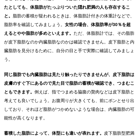
たとしても、体脂肪がたっぷりついた隠れ肥満の人も存在するこ
と。
脂肪の蓄積が疑われるときは、体脂肪計付きの体重計などで、
脂肪率を確認してみましょう。
女性の場合、体脂肪率が30％を超
えるとやや脂肪が多めといえます。
ただ、体脂肪計では、その脂肪
が皮下脂肪なのか内臓脂肪なのかは確認できません。皮下脂肪と内
臓脂肪を見分けるために、自分の目と手で実際に確認してみましょ
う。
同じ脂肪でも内臓脂肪は見たり触ったりできませんが、皮下脂肪は
皮膚のすぐ下にあるので見た目で脂肪の蓄積が確認でき、つまむこ
ともできます。
例えば、指でつまめる脇腹の贅肉などは皮下脂肪と
考えても良いでしょう。お腹周りが大きくても、前にポンとせり出
しており、それほど脂肪がつかめないような場合は、内臓脂肪の可
能性が高くなります。
蓄積した脂肪によって、体型にも違いが表れます。
皮下脂肪型肥満