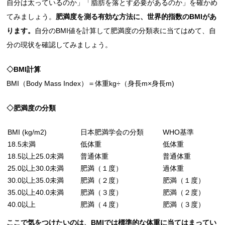
自分は太っているのか」「脂肪を落とす必要があるのか」を確かめ
てみましょう。
肥満度を測る有効な方法に、世界的指数のBMIがあ
ります。
自分のBMI値を計算して肥満度の分類表に当てはめて、自
分の現状を確認してみましょう。
◇BMI計算
BMI（Body Mass Index）＝体重kg÷（身長m×身長m)
◇肥満度の分類
BMI (kg/m2)
日本肥満学会の分類
WHO基準
18.5未満
低体重
低体重
18.5以上25.0未満
普通体重
普通体重
25.0以上30.0未満
肥満（１度）
過体重
30.0以上35.0未満
肥満（２度）
肥満（１度）
35.0以上40.0未満
肥満（３度）
肥満（２度）
40.0以上
肥満（４度）
肥満（３度）
ここで気をつけたいのは、BMIでは標準的な体重に当てはまってい