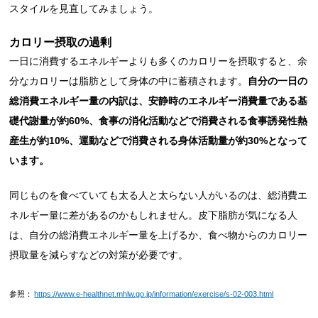
スタイルを見直してみましょう。
カロリー摂取の過剰
一日に消費するエネルギーよりも多くのカロリーを摂取すると、余
分なカロリーは脂肪として身体の中に蓄積されます。
自分の一日の
総消費エネルギー量の内訳は、安静時のエネルギー消費量である基
礎代謝量が約60%、食事の消化活動などで消費される食事誘発性熱
産生が約10%、運動などで消費される身体活動量が約30%となって
います。
同じものを食べていても太る人と太らない人がいるのは、総消費エ
ネルギー量に差があるのかもしれません。皮下脂肪が気になる人
は、自分の総消費エネルギー量を上げるか、食べ物からのカロリー
摂取量を減らすなどの対策が必要です。
参照：
https://www.e-healthnet.mhlw.go.jp/information/exercise/s-02-003.html