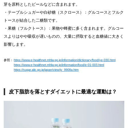
芽を原料としたビールなどに含まれます。
・テーブルシュガーや白砂糖（スクロース）：グルコースとフルク
トースが結合した二糖類です。
・果糖（フルクトース）：果物や蜂蜜に多く含まれます。グルコー
スよりはやや吸収が遅いものの、大量に摂取すると血糖値に大きく
影響します。
参照：
https://www.e-healthnet.mhlw.go.jp/information/dictionary/food/ye-030.html
https://www.e-healthnet.mhlw.go.jp/information/food/e-01-003.html
https://sugar.alic.go.jp/japan/view/jv_9908a.htm
皮下脂肪を落とすダイエットに最適な運動は？