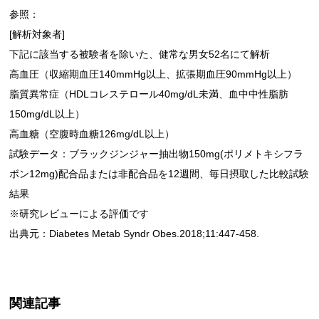
参照：
[解析対象者]
下記に該当する被験者を除いた、健常な男女52名にて解析
高血圧（収縮期血圧140mmHg以上、拡張期血圧90mmHg以上）
脂質異常症（HDLコレステロール40mg/dL未満、血中中性脂肪
150mg/dL以上）
高血糖（空腹時血糖126mg/dL以上）
試験データ：ブラックジンジャー抽出物150mg(ポリメトキシフラ
ボン12mg)配合品または非配合品を12週間、毎日摂取した比較試験
結果
※研究レビューによる評価です
出典元：Diabetes Metab Syndr Obes.2018;11:447-458.
関連記事