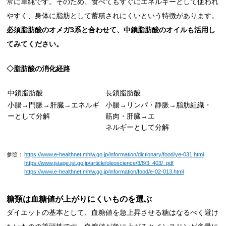
常に単純です。そのため、食べてもすぐにエネルギーとして使われ
やすく、身体に脂肪として蓄積されにくいという特徴があります。
必須脂肪酸のオメガ3系と合わせて、中鎖脂肪酸のオイルも活用し
てみてください。
◇脂肪酸の消化経路
中鎖脂肪酸
長鎖脂肪酸
小腸→門脈→肝臓→エネルギ
小腸→リンパ・静脈→脂肪組織・
ーとして分解
筋肉・肝臓→エ
ネルギーとして分解
参照：
https://www.e-healthnet.mhlw.go.jp/information/dictionary/food/ye-031.html
https://www.jstage.jst.go.jp/article/oleoscience/3/8/3_403/_pdf
https://www.e-healthnet.mhlw.go.jp/information/food/e-02-013.html
糖類は血糖値が上がりにくいものを選ぶ
ダイエットの基本として、血糖値を急上昇させる糖はなるべく避け