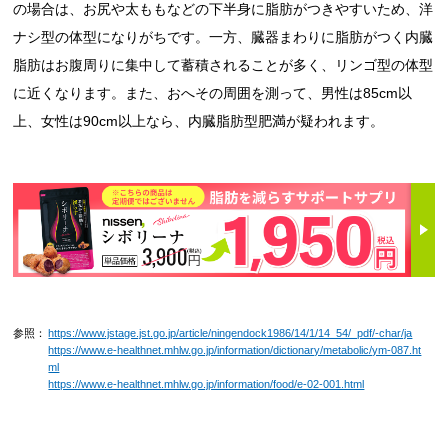
の場合は、お尻や太ももなどの下半身に脂肪がつきやすいため、洋
ナシ型の体型になりがちです。一方、臓器まわりに脂肪がつく内臓
脂肪はお腹周りに集中して蓄積されることが多く、リンゴ型の体型
に近くなります。また、おへその周囲を測って、男性は85cm以
上、女性は90cm以上なら、内臓脂肪型肥満が疑われます。
参照：
https://www.jstage.jst.go.jp/article/ningendock1986/14/1/14_54/_pdf/-char/ja
https://www.e-healthnet.mhlw.go.jp/information/dictionary/metabolic/ym-087.ht
ml
https://www.e-healthnet.mhlw.go.jp/information/food/e-02-001.html