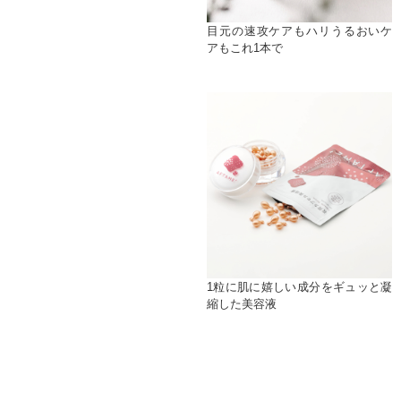
目元の速攻ケアもハリうるおいケ
アもこれ1本で
1粒に肌に嬉しい成分をギュッと凝
縮した美容液